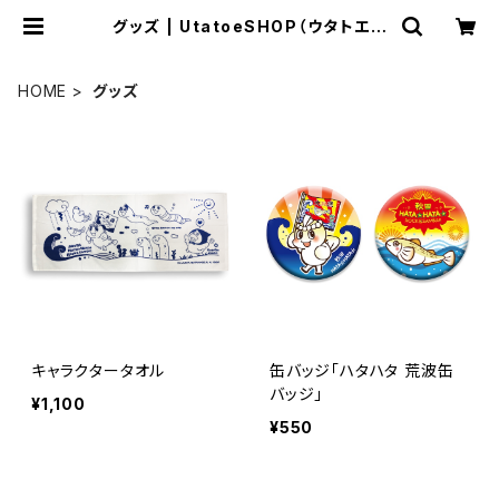
グッズ | UtatoeSHOP（ウタトエシ
ョップ）
HOME
グッズ
キャラクタータオル
缶バッジ「ハタハタ 荒波缶
バッジ」
¥1,100
¥550