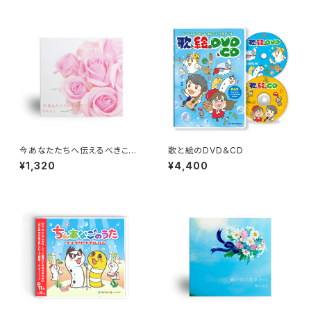
今あなたたちへ伝えるべきこと
歌と絵のDVD＆CD
e.p.
¥1,320
¥4,400