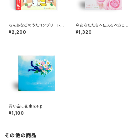
ちんあなごのうたコンプリートア
今あなたたちへ伝えるべきこと
ルバム
e.p.
¥2,200
¥1,320
青い空に花束をe.p
¥1,100
その他の商品