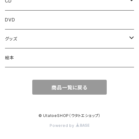
CD
アルバム
DVD
シングル
グッズ
弾き語り集
ストラップ
絵本
ミニアルバム
タオル
商品一覧に戻る
缶バッジ
© UtatoeSHOP（ウタトエショップ）
Powered by