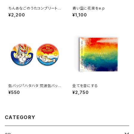
ちんあなごのうたコンプリートア
青い空に花束をe.p
ルバム
¥2,200
¥1,100
缶バッジ「ハタハタ 荒波缶バッ
全てを音にする
ジ」
¥550
¥2,750
CATEGORY